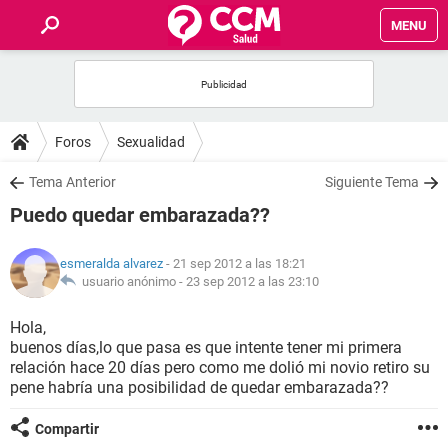
MENU
INICIO
FOROS
Foros
Sexualidad
SALUD
Tema Anterior
Siguiente Tema
Puedo quedar embarazada??
FAMILIA
esmeralda alvarez
- 21 sep 2012 a las 18:21
NUTRICIÓN
usuario anónimo -
23 sep 2012 a las 23:10
Hola,
BIENESTAR
buenos días,lo que pasa es que intente tener mi primera
relación hace 20 días pero como me dolió mi novio retiro su
SEXUALIDAD
pene habría una posibilidad de quedar embarazada??
Compartir
GLOSARIO