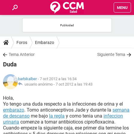
MENU
INICIO
FOROS
Foros
Embarazo
SALUD
Tema Anterior
Siguiente Tema
Duda
FAMILIA
barbikalber
- 7 oct 2012 a las 16:34
NUTRICIÓN
usuario anónimo -
7 oct 2012 a las 19:43
Hola,
BIENESTAR
Yo tengo una duda respecto a la infecciones de orina y el
embarazo
. Tomo anticonecptivos Jade y durante la
semana
SEXUALIDAD
de descanso
me bajo
la regla
y como tenia una
infeccion
urinaria
comenze a tomar antibioticos ciprofloxacina.
Cuando empeze la siguiente caja, ese primer dia termine los
GLOSARIO
antibioticos y 5 dias despues tuve relaciones con mi novio