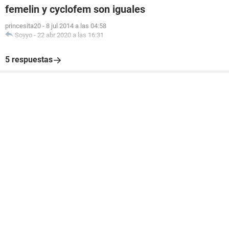
femelin y cyclofem son iguales
princesita20
-
8 jul 2014 a las 04:58
Soyyo
-
22 abr 2020 a las 16:31
5 respuestas