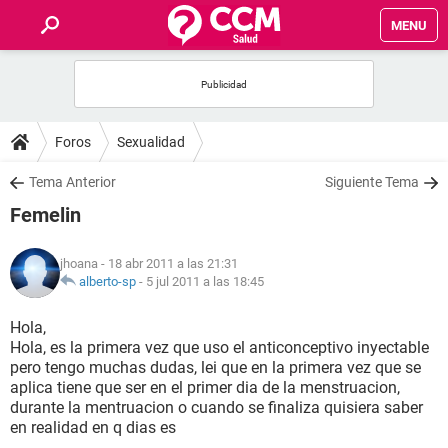
MENU
INICIO
FOROS
Foros
Sexualidad
SALUD
Tema Anterior
Siguiente Tema
Femelin
FAMILIA
jhoana
- 18 abr 2011 a las 21:31
NUTRICIÓN
alberto-sp
-
5 jul 2011 a las 18:45
Hola,
BIENESTAR
Hola, es la primera vez que uso el anticonceptivo inyectable
pero tengo muchas dudas, lei que en la primera vez que se
SEXUALIDAD
aplica tiene que ser en el primer dia de la menstruacion,
durante la mentruacion o cuando se finaliza quisiera saber
en realidad en q dias es
GLOSARIO