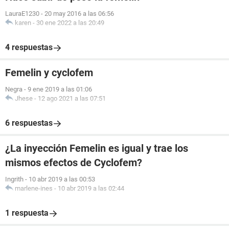
LauraE1230
-
20 may 2016 a las 06:56
karen
-
30 ene 2022 a las 20:49
4 respuestas
Femelin y cyclofem
Negra
-
9 ene 2019 a las 01:06
Jhese
-
12 ago 2021 a las 07:51
6 respuestas
¿La inyección Femelin es igual y trae los
mismos efectos de Cyclofem?
Ingrith
-
10 abr 2019 a las 00:53
marlene-ines
-
10 abr 2019 a las 02:44
1 respuesta