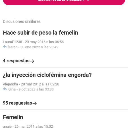
Discusiones similares
Hace subir de peso la femelin
LauraE1230
-
20 may 2016 a las 06:56
karen
-
30 ene 2022 a las 20:49
4 respuestas
¿la inyección ciclofémina engorda?
Alejandra
-
28 mar 2012 a las 02:28
Gina
-
9 oct 2023 a las 03:33
95 respuestas
Femelin
angie
-
26 mar 2011 a las 15:02