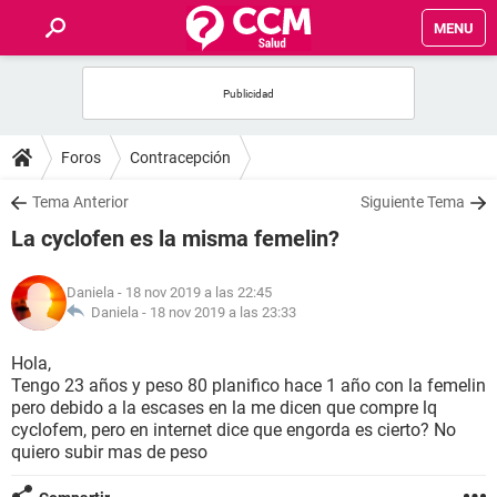
MENU
INICIO
FOROS
Foros
Contracepción
SALUD
Tema Anterior
Siguiente Tema
La cyclofen es la misma femelin?
FAMILIA
Daniela
- 18 nov 2019 a las 22:45
NUTRICIÓN
Daniela -
18 nov 2019 a las 23:33
Hola,
BIENESTAR
Tengo 23 años y peso 80 planifico hace 1 año con la femelin
pero debido a la escases en la me dicen que compre lq
SEXUALIDAD
cyclofem, pero en internet dice que engorda es cierto? No
quiero subir mas de peso
GLOSARIO