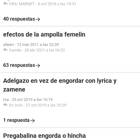
DRA. MARNET
-
8 oct 2018 a las 19:31
40 respuestas
efectos de la ampolla femelin
aileen
-
12 mar 2011 a las 23:39
Camila
-
28 abr 2021 a las 04:52
63 respuestas
Adelgazo en vez de engordar con lyrica y
zamene
Isa
-
25 oct 2019 a las 10:19
Dr.Josh
-
27 oct 2019 a las 23:29
1 respuesta
Pregabalina engorda o hincha