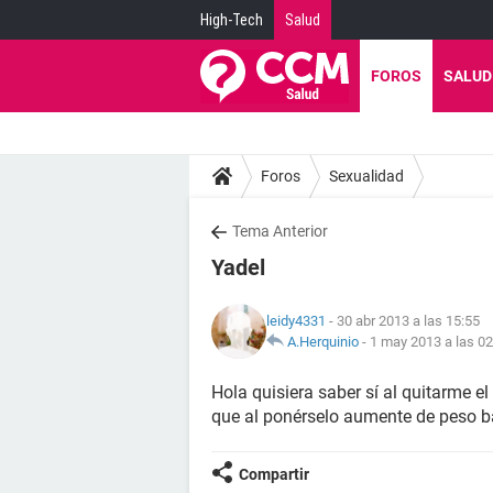
High-Tech
Salud
FOROS
SALUD
Foros
Sexualidad
Tema Anterior
Yadel
leidy4331
- 30 abr 2013 a las 15:55
A.Herquinio
-
1 may 2013 a las 02
Hola quisiera saber sí al quitarme e
que al ponérselo aumente de peso b
Compartir