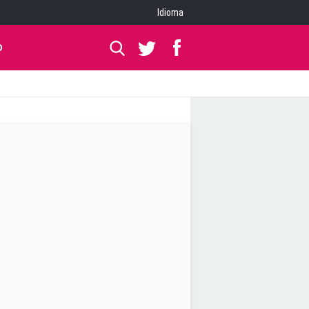
Idioma
O