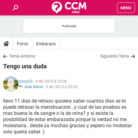
MENU
INICIO
FORUMS
Foros
Embarazo
SALUD
Tema Anterior
Siguiente Tema
Tengo una duda
FAMILIA
tussy23
- 4 dic 2013 à 23:36
NUTRICIÓN
Aída María
-
5 dic 2013 à 22:33
llevo 11 dias de retraso quisiera saber cuantos dias se te
BIENESTAR
puede retrasar la menstruacion...y cual de las pruebas es
mas buena la de sangre o la de orina? y si existe la
SEXUALIDAD
posibilidad de estar embarazada porque la verdad no me
molestaria.. desde ya muchas gracias y espero no molestar
solo queria saber :)
GLOSARIO