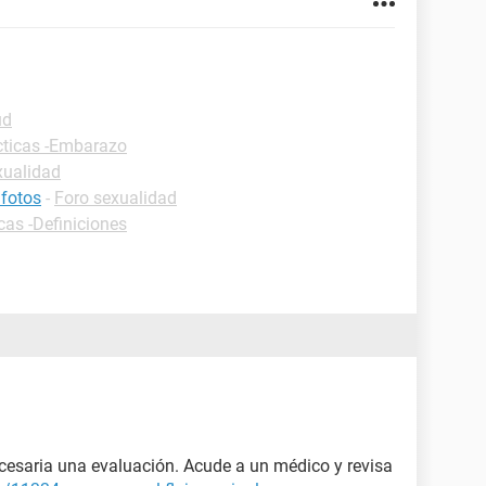
ud
cticas -Embarazo
xualidad
 fotos
-
Foro sexualidad
cas -Definiciones
cesaria una evaluación. Acude a un médico y revisa