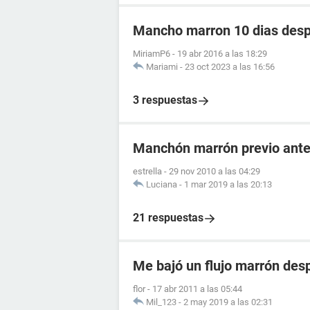
Mancho marron 10 dias despu
MiriamP6
-
19 abr 2016 a las 18:29
Mariami
-
23 oct 2023 a las 16:56
3 respuestas
Manchón marrón previo antes
estrella
-
29 nov 2010 a las 04:29
Luciana
-
1 mar 2019 a las 20:13
21 respuestas
Me bajó un flujo marrón desp
flor
-
17 abr 2011 a las 05:44
Mil_123
-
2 may 2019 a las 02:31