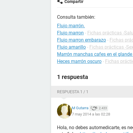
Compartir
Consulta también:
Flujo marrón.
Flujo marron
-
Fichas prácticas -Sal
Flujo marron embarazo
-
Fichas prá
Flujo amarillo
-
Fichas prácticas -Se
Marrón manchas cafes en el glande
Heces marrón oscuro
-
Fichas prácti
1 respuesta
RESPUESTA 1 / 1
M Gutarra
2.433
7 may 2014 a las 02:28
Hola, no debes automedicarte, es ne