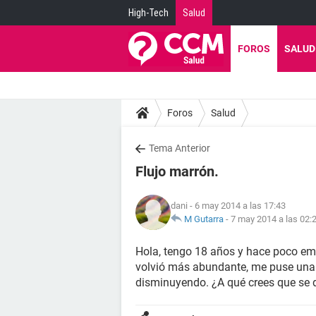
High-Tech
Salud
FOROS
SALUD
Foros
Salud
Tema Anterior
Flujo marrón.
dani
- 6 may 2014 a las 17:43
M Gutarra
-
7 may 2014 a las 02:
Hola, tengo 18 años y hace poco em
volvió más abundante, me puse una c
disminuyendo. ¿A qué crees que se d