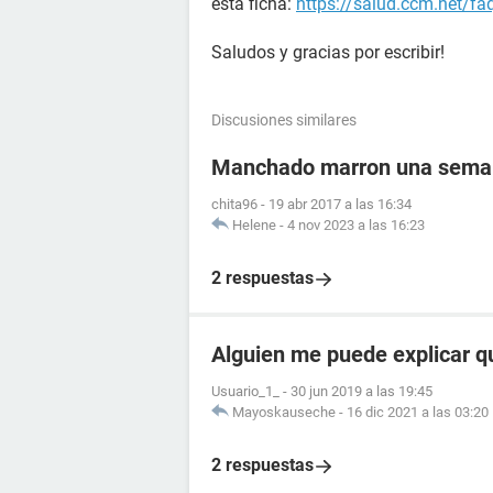
esta ficha:
https://salud.ccm.net/fa
Saludos y gracias por escribir!
Discusiones similares
Manchado marron una semana
chita96
-
19 abr 2017 a las 16:34
Helene
-
4 nov 2023 a las 16:23
2 respuestas
Alguien me puede explicar q
Usuario_1_
-
30 jun 2019 a las 19:45
Mayoskauseche
-
16 dic 2021 a las 03:20
2 respuestas