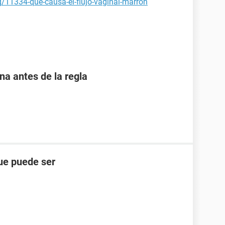
q/11334-que-causa-el-flujo-vaginal-marron
 antes de la regla
ue puede ser