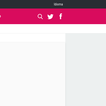
Idioma
O