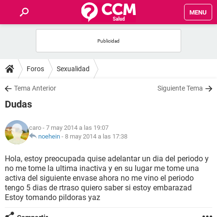
MENU
INICIO
FOROS
Foros
Sexualidad
SALUD
Tema Anterior
Siguiente Tema
Dudas
FAMILIA
caro
- 7 may 2014 a las 19:07
NUTRICIÓN
noehein
-
8 may 2014 a las 17:38
Hola, estoy preocupada quise adelantar un dia del periodo y
BIENESTAR
no me tome la ultima inactiva y en su lugar me tome una
activa del siguiente envase ahora no me vino el periodo
SEXUALIDAD
tengo 5 dias de rtraso quiero saber si estoy embarazad
Estoy tomando pildoras yaz
GLOSARIO