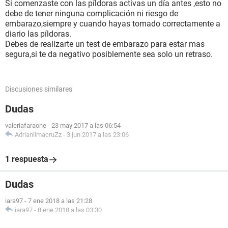
Si comenzaste con las píldoras activas un día antes ,esto no
debe de tener ninguna complicación ni riesgo de
embarazo,siempre y cuando hayas tomado correctamente a
diario las píldoras.
Debes de realizarte un test de embarazo para estar mas
segura,si te da negativo posiblemente sea solo un retraso.
Discusiones similares
Dudas
valeriafaraone
-
23 may 2017 a las 06:54
AdrianlimacruZz
-
3 jun 2017 a las 23:06
1 respuesta
Dudas
iara97
-
7 ene 2018 a las 21:28
iara97
-
8 ene 2018 a las 03:30