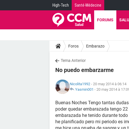
High-Tech
Santé-Médecine
FORUMS
SAL
Foros
Embarazo
Tema Anterior
No puedo embarzarme
Nicolita1992
- 20 may 2014 à 06:14
Yasmin001
-
20 may 2014 à 17:0
Buenas Noches Tengo tantas dudas 
poder quedar embarazada tengo 22 a
embarazada he tenido durante todo 
he planificado pero mi periodo es ir
me hice una prueba de sangre y un 