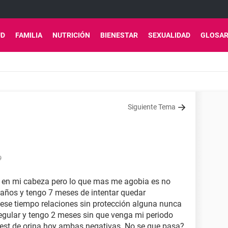
UD
FAMILIA
NUTRICIÓN
BIENESTAR
SEXUALIDAD
GLOSAR
Siguiente Tema
9
en mi cabeza pero lo que mas me agobia es no
ños y tengo 7 meses de intentar quedar
ese tiempo relaciones sin protección alguna nunca
regular y tengo 2 meses sin que venga mi periodo
test de orina hoy ambas negativas. No se que pasa?