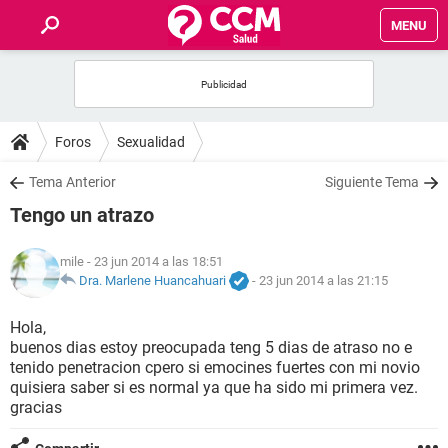
MENU
INICIO
FOROS
Foros
Sexualidad
SALUD
Tema Anterior
Siguiente Tema
Tengo un atrazo
FAMILIA
mile
- 23 jun 2014 a las 18:51
NUTRICIÓN
Dra. Marlene Huancahuari
-
23 jun 2014 a las 21:15
Hola,
BIENESTAR
buenos dias estoy preocupada teng 5 dias de atraso no e
tenido penetracion cpero si emocines fuertes con mi novio
SEXUALIDAD
quisiera saber si es normal ya que ha sido mi primera vez.
gracias
GLOSARIO