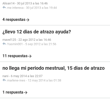
Alisan14
-
30 jul 2013 a las 16:46
me interesa
-
30 jul 2013 a las 19:44
4 respuestas
¿llevo 12 dias de atrazo ayuda?
mavel125
-
22 ago 2012 a las 16:46
Yasmin001
-
5 sep 2012 a las 21:56
11 respuestas
no llega mi periodo mestrual, 15 dias de atrazo
nani
-
6 may 2014 a las 22:07
marlene-ines
-
12 may 2014 a las 01:38
1 respuesta