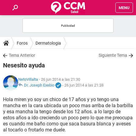
MENU
INICIO
FOROS
Foros
Dermatologia
SALUD
Tema Anterior
Siguiente Tema
Nesesito ayuda
FAMILIA
NetoVillalta
- 26 jun 2014 a las 21:30
NUTRICIÓN
Dr. Joseph Exebio
-
26 jun 2014 a las 21:38
Hola miren yo soy un chico de 17 años y yo tengo una
BIENESTAR
mancha en la cara ubicada un poco mas arriba de la barbilla
y esa mancha la tengo desde los 12 años. a lo largo de
SEXUALIDAD
estos años a ido creciendo un poco pero lo que me preocupa
es cuando me baño como que saca basura blanca y aveses
al tocarlo o frotarlo me duele.
GLOSARIO