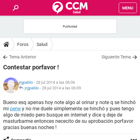
MENU
INICIO
FOROS
Foros
Salud
SALUD
Tema Anterior
Siguiente Tema
Contestar porfavor !
FAMILIA
jrgpablo
- 28 jul 2014 a las 06:06
NUTRICIÓN
jrgpablo
-
28 jul 2014 a las 06:09
Bueno esq apenas hoy note algo al orinar y note q se hinchó
BIENESTAR
mi
pene
y no me duele simplemente se hinchó y pues tengo
algo de miedo pero busque en internet y dice q deje de
SEXUALIDAD
masturbarme entonces nececito de su aprobación porfavor
gracias buenas noches !
GLOSARIO