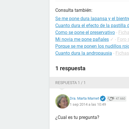
Consulta también:
Se me pone dura lapansa y el bientr
Cuanto dura el efecto de la pastilla 
Como se pone el preservativo
-
Ficha
Mi novia me pone pañales
✓
-
Foro 
Porque se me ponen los nudillos roj
Cuanto dura la andropausia
-
Fichas
1 respuesta
RESPUESTA 1 / 1
Dra. Marta Marnet
47.660
1 sep 2014 a las 10:49
¿Cual es tu pregunta?