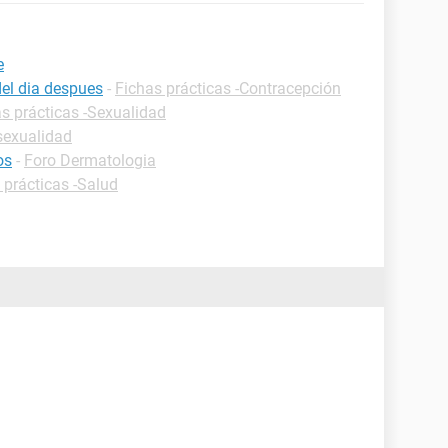
e
del dia despues
-
Fichas prácticas -Contracepción
s prácticas -Sexualidad
sexualidad
os
-
Foro Dermatologia
 prácticas -Salud