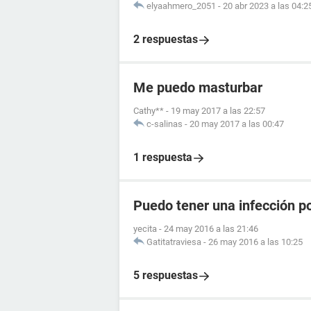
elyaahmero_2051
-
20 abr 2023 a las 04:2
2 respuestas
Me puedo masturbar
Cathy**
-
19 may 2017 a las 22:57
c-salinas
-
20 may 2017 a las 00:47
1 respuesta
Puedo tener una infección 
yecita
-
24 may 2016 a las 21:46
Gatitatraviesa
-
26 may 2016 a las 10:25
5 respuestas