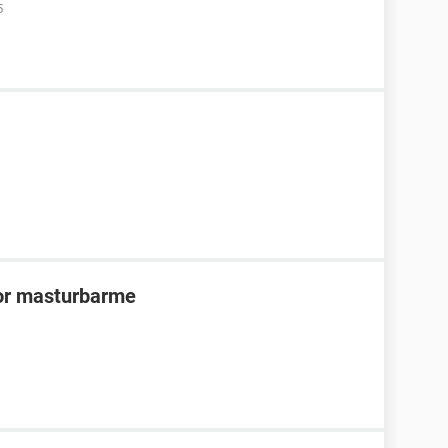
5
por masturbarme