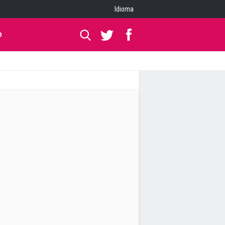
Idioma
O