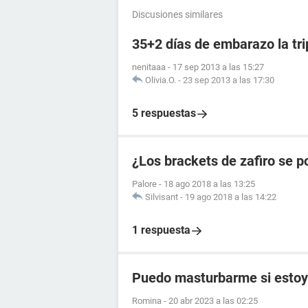
Discusiones similares
35+2 días de embarazo la tr
nenitaaa
-
17 sep 2013 a las 15:27
Olivia.O.
-
23 sep 2013 a las 17:30
5 respuestas
¿Los brackets de zafiro se p
Palore
-
18 ago 2018 a las 13:25
Silvisant
-
19 ago 2018 a las 14:22
1 respuesta
Puedo masturbarme si estoy
Romina
-
20 abr 2023 a las 02:25