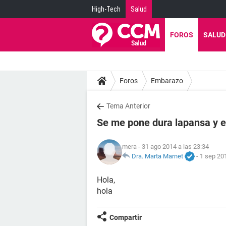
High-Tech
Salud
FOROS
SALUD
Foros
Embarazo
Tema Anterior
Se me pone dura lapansa y el
mera
- 31 ago 2014 a las 23:34
Dra. Marta Marnet
-
1 sep 201
Hola,
hola
Compartir