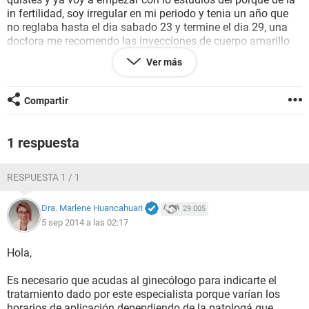
in fertilidad, soy irregular en mi periodo y tenia un año que
no reglaba hasta el dia sabado 23 y termine el dia 29, una
doctora me recomendo las inyecciones de cuerpo amarillo
una por mes el problema esque no recuerdo de los dias d mi
Ver más
periodo cuando es q me la tengo q inyectar ..si en mi periodo
en los dias fertiles o enq lapso.. espero me puedan
ayudar..dios los bendiga
Compartir
1 respuesta
RESPUESTA 1 / 1
Dra. Marlene Huancahuari
29.005
5 sep 2014 a las 02:17
Hola,
Es necesario que acudas al ginecólogo para indicarte el
tratamiento dado por este especialista porque varían los
horarios de aplicación dependiendo de la patologá que