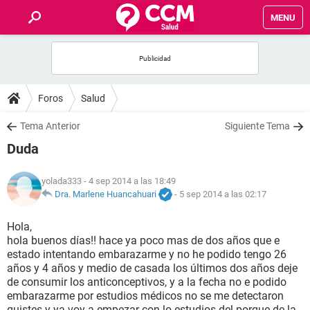
MENU
INICIO
FOROS
Foros
Salud
SALUD
Tema Anterior
Siguiente Tema
Duda
FAMILIA
yolada333
- 4 sep 2014 a las 18:49
NUTRICIÓN
Dra. Marlene Huancahuari
-
5 sep 2014 a las 02:17
Hola,
BIENESTAR
hola buenos días!! hace ya poco mas de dos años que e
estado intentando embarazarme y no he podido tengo 26
SEXUALIDAD
años y 4 años y medio de casada los últimos dos años deje
de consumir los anticonceptivos, y a la fecha no e podido
embarazarme por estudios médicos no se me detectaron
GLOSARIO
quistes y ya voy a empezar con lo estudios del porque de la