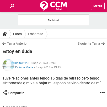
MENU
INICIO
FORUMS
Foros
Embarazo
SALUD
Tema Anterior
Siguiente Tema
Estoy en duda
FAMILIA
lupita1220
- 8 sep 2014 à 07:43
NUTRICIÓN
Aída María
-
8 sep 2014 à 13:15
Tuve relaciones antes tengo 15 días de retraso pero tengo
BIENESTAR
síntomasde q m va a bajar mi esposo se vino dentro de mí
SEXUALIDAD
Compartir
GLOSARIO