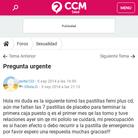
MENU
INICIO
FOROS
Foros
Sexualidad
SALUD
Tema Anterior
Siguiente Tema
Pregunta urgente
FAMILIA
javita123
- 9 sep 2014 a las 16:59
NUTRICIÓN
Olivia.O.
-
9 sep 2014 a las 21:13
Hola mi duda es la siguiente tomó las pastillas femi plus cd,
BIENESTAR
aún me faltan las 7 pastillas de placebo para terminar la
primera caja puesto q es el primer mes qe las tomo y tuve
SEXUALIDAD
relaciones ayer sin qe mi pololo se cuidará, mi preocupación
es si hacen efecto o debo recurrir a la pastilla de emergencia
por favor espero una respuesta muchas gracias!!!
GLOSARIO