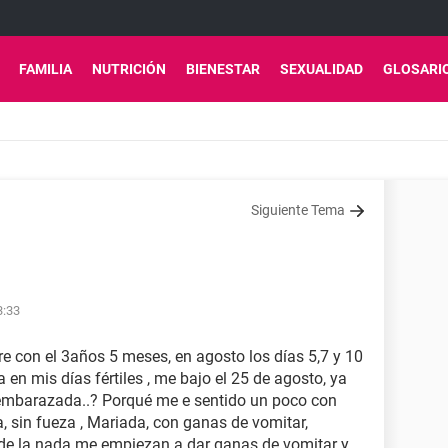
FAMILIA
NUTRICIÓN
BIENESTAR
SEXUALIDAD
GLOSARI
Siguiente Tema
3:33
ure con el 3años 5 meses, en agosto los días 5,7 y 10
 en mis días fértiles , me bajo el 25 de agosto, ya
r embarazada..? Porqué me e sentido un poco con
 sin fueza , Mariada, con ganas de vomitar,
 O de la nada me empiezan a dar ganas de vomitar y