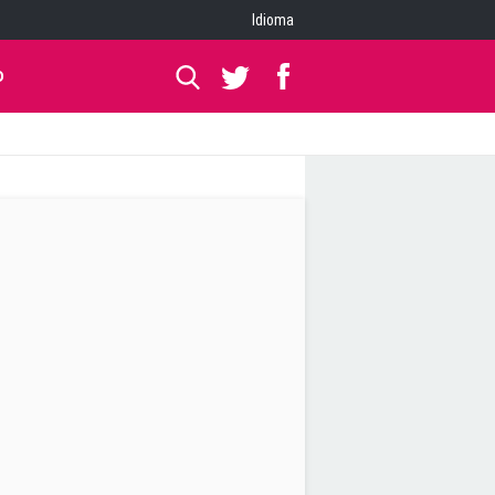
Idioma
O