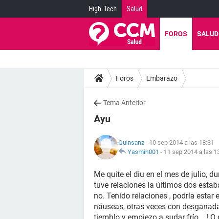
High-Tech
Salud
FOROS
SALUD
Foros
Embarazo
Tema Anterior
Ayu
Quinsanz
- 10 sep 2014 a las 18:31
Yasmin001
-
11 sep 2014 a las 1
Me quite el diu en el mes de julio, d
tuve relaciones la últimos dos estaba
no. Tenido relaciones , podría esta
náuseas, otras veces con desganada,
tiemblo y empiezo a sudar frío ...!