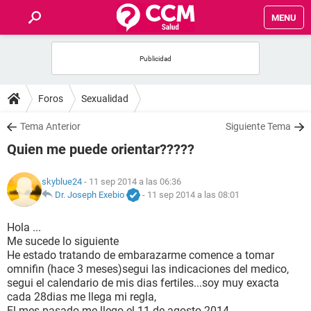
MENU
INICIO
FOROS
Foros
Sexualidad
SALUD
Tema Anterior
Siguiente Tema
Quien me puede orientar?????
FAMILIA
skyblue24
- 11 sep 2014 a las 06:36
NUTRICIÓN
Dr. Joseph Exebio
-
11 sep 2014 a las 08:01
Hola ...
BIENESTAR
Me sucede lo siguiente
He estado tratando de embarazarme comence a tomar
SEXUALIDAD
omnifin (hace 3 meses)segui las indicaciones del medico,
segui el calendario de mis dias fertiles...soy muy exacta
cada 28dias me llega mi regla,
GLOSARIO
El mes pasado me llego el 11 de agosto 2014.