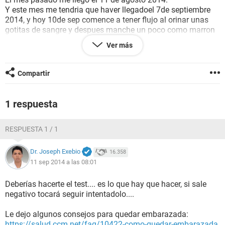
Y este mes me tendria que haver llegadoel 7de septiembre
2014, y hoy 10de sep comence a tener flujo al orinar unas
gotitas de sangre y despues manche un poco como marron
oscuro de repente me dan colicos y de repente todo vuelve a
Ver más
la normalidad.... me aterra hacerme el test y que me salga
negativo.... jejeje mis bubis estan sencibles, he tenido la
temperarura de mi cuerpo durante mas de dos semanas a
Compartir
99.9°f cuando despierto, voy con mas frecuencia a orinar ....
alguma explicacion logica a estos cambios que me estan
sucediendo?
1 respuesta
RESPUESTA 1 / 1
Dr. Joseph Exebio
16.358
11 sep 2014 a las 08:01
Deberías hacerte el test.... es lo que hay que hacer, si sale
negativo tocará seguir intentadolo....
Le dejo algunos consejos para quedar embarazada:
https://salud.ccm.net/faq/10422-como-quedar-embarazada