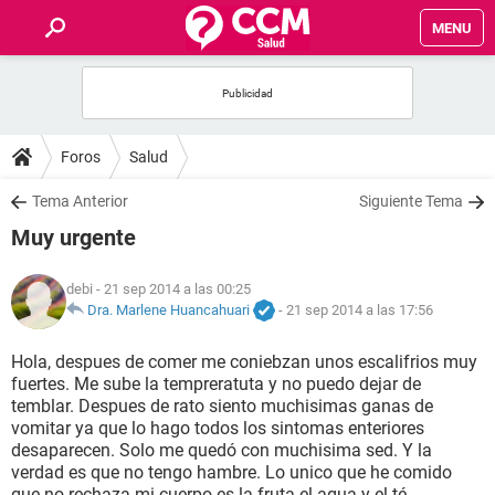
MENU
INICIO
FOROS
Foros
Salud
SALUD
Tema Anterior
Siguiente Tema
Muy urgente
FAMILIA
debi
- 21 sep 2014 a las 00:25
NUTRICIÓN
Dra. Marlene Huancahuari
-
21 sep 2014 a las 17:56
Hola, despues de comer me coniebzan unos escalifrios muy
BIENESTAR
fuertes. Me sube la tempreratuta y no puedo dejar de
temblar. Despues de rato siento muchisimas ganas de
SEXUALIDAD
vomitar ya que lo hago todos los sintomas enteriores
desaparecen. Solo me quedó con muchisima sed. Y la
verdad es que no tengo hambre. Lo unico que he comido
GLOSARIO
que no rechaza mi cuerpo es la fruta el agua y el té.