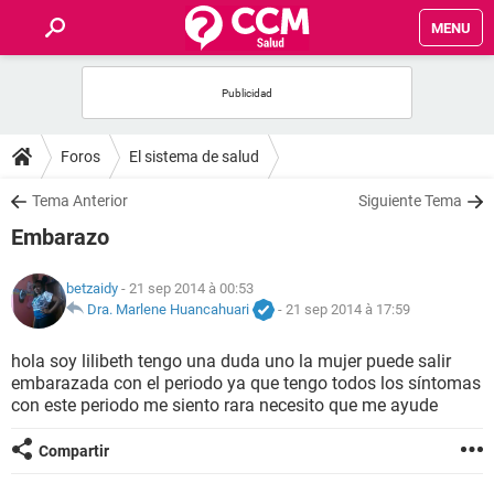
MENU
INICIO
FORUMS
Foros
El sistema de salud
SALUD
Tema Anterior
Siguiente Tema
Embarazo
FAMILIA
betzaidy
- 21 sep 2014 à 00:53
NUTRICIÓN
Dra. Marlene Huancahuari
-
21 sep 2014 à 17:59
hola soy lilibeth tengo una duda uno la mujer puede salir
BIENESTAR
embarazada con el periodo ya que tengo todos los síntomas
con este periodo me siento rara necesito que me ayude
SEXUALIDAD
Compartir
GLOSARIO