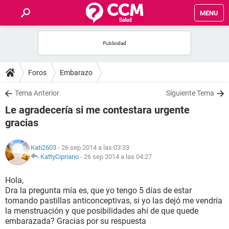
MENU
INICIO
FOROS
Foros
Embarazo
SALUD
Tema Anterior
Siguiente Tema
Le agradecería si me contestara urgente
FAMILIA
gracias
NUTRICIÓN
Kati2603
- 26 sep 2014 a las 03:33
KattyCipriano
-
26 sep 2014 a las 04:27
BIENESTAR
Hola,
Dra la pregunta mía es, que yo tengo 5 días de estar
SEXUALIDAD
tomando pastillas anticonceptivas, si yo las dejó me vendría
la menstruación y que posibilidades ahí de que quede
embarazada? Gracias por su respuesta
GLOSARIO