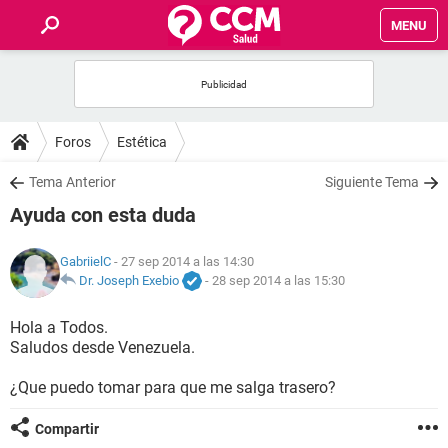
MENU
INICIO
FOROS
Foros
Estética
SALUD
Tema Anterior
Siguiente Tema
Ayuda con esta duda
FAMILIA
GabriielC
- 27 sep 2014 a las 14:30
NUTRICIÓN
Dr. Joseph Exebio
-
28 sep 2014 a las 15:30
Hola a Todos.
BIENESTAR
Saludos desde Venezuela.
SEXUALIDAD
¿Que puedo tomar para que me salga trasero?
Compartir
GLOSARIO