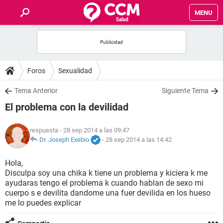
MENU
INICIO
FOROS
Foros
Sexualidad
SALUD
Tema Anterior
Siguiente Tema
El problema con la devilidad
FAMILIA
respuesta
- 28 sep 2014 a las 09:47
NUTRICIÓN
Dr. Joseph Exebio
-
28 sep 2014 a las 14:42
Hola,
BIENESTAR
Disculpa soy una chika k tiene un problema y kiciera k me
ayudaras tengo el problema k cuando hablan de sexo mi
SEXUALIDAD
cuerpo s e devilita dandome una fuer devilida en los hueso
me lo puedes explicar
GLOSARIO