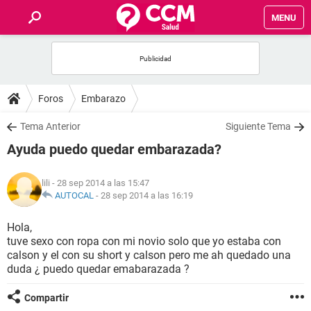
MENU
INICIO
FOROS
Foros
Embarazo
SALUD
Tema Anterior
Siguiente Tema
Ayuda puedo quedar embarazada?
FAMILIA
lili
- 28 sep 2014 a las 15:47
NUTRICIÓN
AUTOCAL
-
28 sep 2014 a las 16:19
Hola,
BIENESTAR
tuve sexo con ropa con mi novio solo que yo estaba con
calson y el con su short y calson pero me ah quedado una
SEXUALIDAD
duda ¿ puedo quedar emabarazada ?
Compartir
GLOSARIO