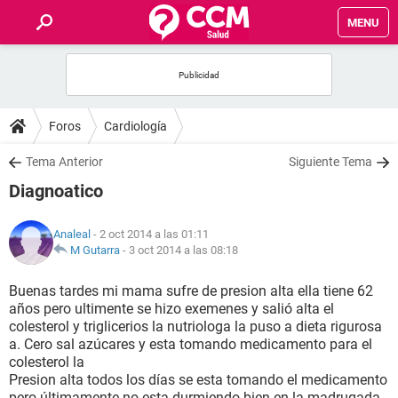
MENU
INICIO
FOROS
Foros
Cardiología
SALUD
Tema Anterior
Siguiente Tema
Diagnoatico
FAMILIA
Analeal
- 2 oct 2014 a las 01:11
NUTRICIÓN
M Gutarra
-
3 oct 2014 a las 08:18
Buenas tardes mi mama sufre de presion alta ella tiene 62
BIENESTAR
años pero ultimente se hizo exemenes y salió alta el
colesterol y triglicerios la nutriologa la puso a dieta rigurosa
SEXUALIDAD
a. Cero sal azúcares y esta tomando medicamento para el
colesterol la
Presion alta todos los días se esta tomando el medicamento
GLOSARIO
pero últimamente no esta durmiendo bien en la madrugada