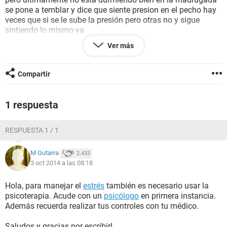
se pone a temblar y dice que siente presion en el pecho hay
veces que si se le sube la presión pero otras no y sigue
sintiendo lo mismo ya
No sábemoa que pueda estar pasando si lleva su dieta al
Ver más
100% y sus medicamentos a
Sus horas exactas el médico dice que es
Estrés pues ya la
Compartir
Llevamos a que le hicieran masajes de anti estrés pero creo
que no funciono me
Podrían ayudar con esto se los agradecería ya que no
1 respuesta
sabempa que pueda ser gracias.
RESPUESTA 1 / 1
M Gutarra
2.433
3 oct 2014 a las 08:18
Hola, para manejar el
estrés
también es necesario usar la
psicoterapia. Acude con un
psicólogo
en primera instancia.
Además recuerda realizar tus controles con tu médico.
Saludos y gracias por escribir!