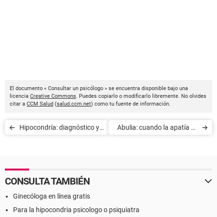
El documento « Consultar un psicólogo » se encuentra disponible bajo una
licencia
Creative Commons
. Puedes copiarlo o modificarlo libremente. No olvides
citar a
CCM Salud
(
salud.ccm.net
) como tu fuente de información.
Hipocondría: diagnóstico y
Abulia: cuando la apatía se
tratamiento
vuelve una enfermedad
CONSULTA TAMBIÉN
Ginecóloga en línea gratis
Para la hipocondria psicologo o psiquiatra