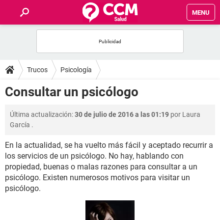
MENU
INICIO
FOROS
Trucos
Psicología
SALUD
Consultar un psicólogo
FAMILIA
Última actualización:
30 de julio de 2016 a las 01:19
por
Laura
García
.
NUTRICIÓN
En la actualidad, se ha vuelto más fácil y aceptado recurrir a
los servicios de un psicólogo. No hay, hablando con
BIENESTAR
propiedad, buenas o malas razones para consultar a un
psicólogo. Existen numerosos motivos para visitar un
SEXUALIDAD
psicólogo.
GLOSARIO