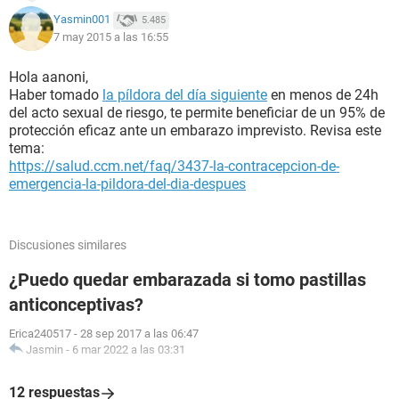
Yasmin001
5.485
7 may 2015 a las 16:55
Hola aanoni,
Haber tomado
la píldora del día siguiente
en menos de 24h
del acto sexual de riesgo, te permite beneficiar de un 95% de
protección eficaz ante un embarazo imprevisto. Revisa este
tema:
https://salud.ccm.net/faq/3437-la-contracepcion-de-
emergencia-la-pildora-del-dia-despues
Discusiones similares
¿Puedo quedar embarazada si tomo pastillas
anticonceptivas?
Erica240517
-
28 sep 2017 a las 06:47
Jasmin
-
6 mar 2022 a las 03:31
12 respuestas