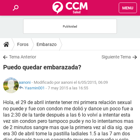
MENU
INICIO
FOROS
Foros
Embarazo
SALUD
Tema Anterior
Siguiente Tema
Puedo quedar embarazada?
FAMILIA
aanoni
- Modificado por aanoni el 6/05/2015, 06:09
NUTRICIÓN
Yasmin001
-
7 may 2015 a las 16:55
Hola, el 29 de abril intente tener mi primera relación sexual
BIENESTAR
no puede y fue con condon me dolió y dance un poco fue a
las 2:30 de la tarde después a las 6 lo volví a intentar esta
SEXUALIDAD
vez sin condon pero tampoco pude y no lo intentamos mas
de 2 minutos sangre mas que la primera vez al día sig. que
era 30 de abril tome la pastilla ladiales 1.5 a las 7 am dos
GLOSARIO
días después tuve un sangrado muy muy pequeño y solo