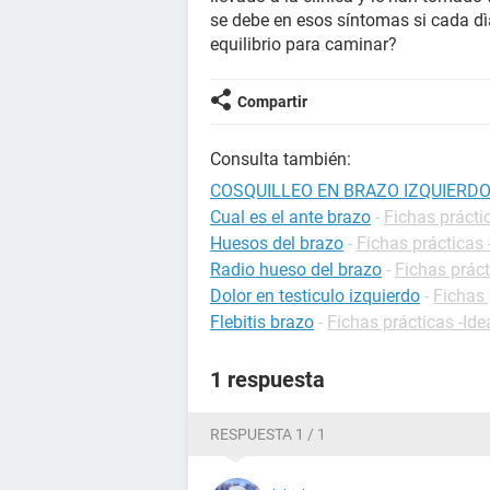
se debe en esos síntomas si cada dì
equilibrio para caminar?
Compartir
Consulta también:
COSQUILLEO EN BRAZO IZQUIERDO
Cual es el ante brazo
-
Fichas prácti
Huesos del brazo
-
Fichas prácticas 
Radio hueso del brazo
-
Fichas práct
Dolor en testiculo izquierdo
-
Fichas 
Flebitis brazo
-
Fichas prácticas -Ide
1 respuesta
RESPUESTA 1 / 1