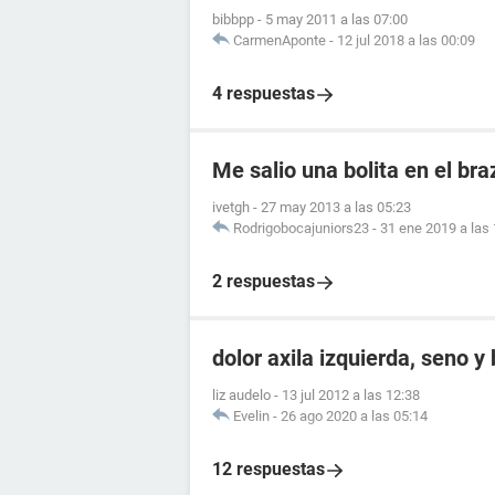
bibbpp
-
5 may 2011 a las 07:00
CarmenAponte
-
12 jul 2018 a las 00:09
4 respuestas
Me salio una bolita en el br
ivetgh
-
27 may 2013 a las 05:23
Rodrigobocajuniors23
-
31 ene 2019 a las
2 respuestas
dolor axila izquierda, seno y
liz audelo
-
13 jul 2012 a las 12:38
Evelin
-
26 ago 2020 a las 05:14
12 respuestas