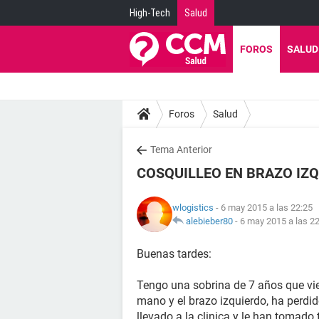
High-Tech
Salud
FOROS
SALUD
Foros
Salud
Tema Anterior
COSQUILLEO EN BRAZO IZQ
wlogistics
- 6 may 2015 a las 22:25
alebieber80
-
6 may 2015 a las 2
Buenas tardes:
Tengo una sobrina de 7 años que vie
mano y el brazo izquierdo, ha perdid
llevado a la clinica y le han tomad