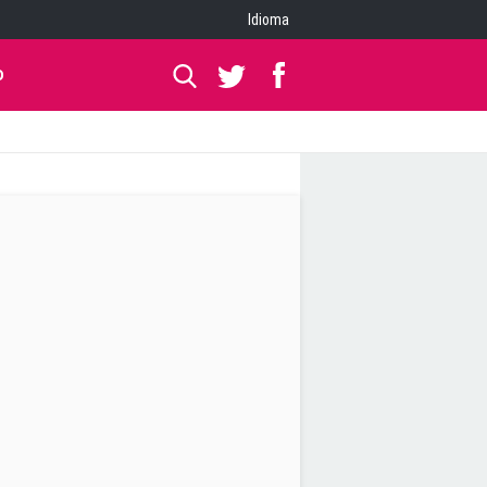
Idioma
O