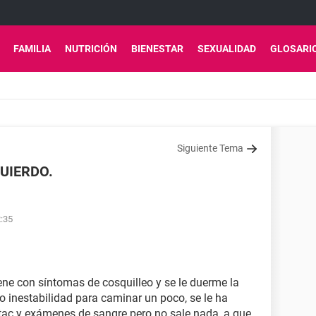
FAMILIA
NUTRICIÓN
BIENESTAR
SEXUALIDAD
GLOSARI
Siguiente Tema
UIERDO.
2:35
ne con síntomas de cosquilleo y se le duerme la
o inestabilidad para caminar un poco, se le ha
o tac y exámenes de sangre pero no sale nada, a que