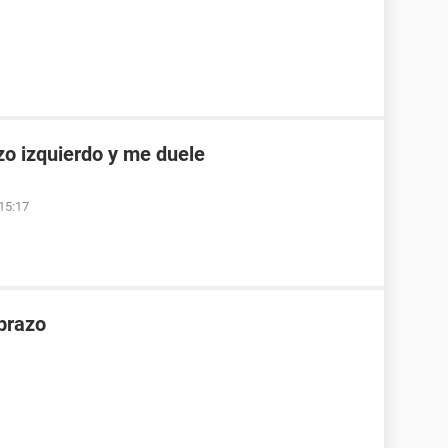
azo izquierdo y me duele
 15:17
 brazo