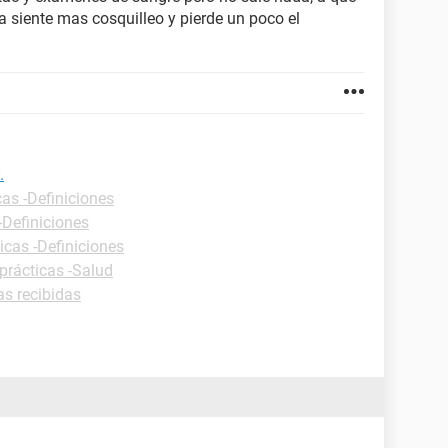
a siente mas cosquilleo y pierde un poco el
.
cas -Definiciones
-Definiciones
icas -Definiciones
prácticas -Salud
as recibidas