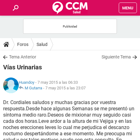
MENU
INICIO
FOROS
Foros
Salud
SALUD
Tema Anterior
Siguiente Tema
Vías Urinarias
FAMILIA
Huandoy
- 7 may 2015 a las 06:33
NUTRICIÓN
M Gutarra
-
7 may 2015 a las 23:07
Dr. Cordiales saludos y muchas gracias por vuestra
BIENESTAR
respuesta.Desde hace algunas Semanas se me presentó un
síntoma medio raro.Deseos de mixionar muy seguido casi
SEXUALIDAD
cada dos horas.Leve ardor a la altura de mi Vejiga y en las
noches erecciones leves lo cual me perjudica el descanzo
nocturno despertándome a ese momento. Me preocupa mi
GLOSARIO
salud y por tales motivos acudo con esta consulta. En