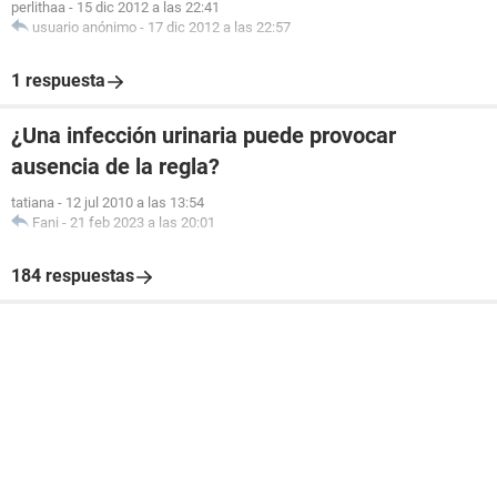
perlithaa
-
15 dic 2012 a las 22:41
usuario anónimo
-
17 dic 2012 a las 22:57
1 respuesta
¿Una infección urinaria puede provocar
ausencia de la regla?
tatiana
-
12 jul 2010 a las 13:54
Fani
-
21 feb 2023 a las 20:01
184 respuestas