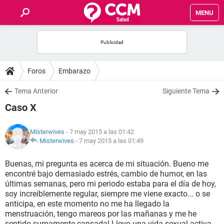
MENU
INICIO
FOROS
Foros
Embarazo
SALUD
Tema Anterior
Siguiente Tema
Caso X
FAMILIA
Misterwives
- 7 may 2015 a las 01:42
NUTRICIÓN
Misterwives
-
7 may 2015 a las 01:49
Buenas, mi pregunta es acerca de mi situación. Bueno me
BIENESTAR
encontré bajo demasiado estrés, cambio de humor, en las
últimas semanas, pero mi periodo estaba para el día de hoy,
SEXUALIDAD
soy increíblemente regular, siempre me viene exacto... o se
anticipa, en este momento no me ha llegado la
menstruación, tengo mareos por las mañanas y me he
GLOSARIO
sentido sumamente cansada! Llevo una vida sexual activa...