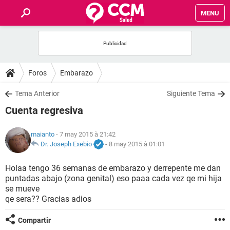
MENU
INICIO
FORUMS
Foros
Embarazo
SALUD
Tema Anterior
Siguiente Tema
Cuenta regresiva
FAMILIA
maianto
- 7 may 2015 à 21:42
NUTRICIÓN
Dr. Joseph Exebio
-
8 may 2015 à 01:01
Holaa tengo 36 semanas de embarazo y derrepente me dan
BIENESTAR
puntadas abajo (zona genital) eso paaa cada vez qe mi hija
se mueve
SEXUALIDAD
qe sera?? Gracias adios
Compartir
GLOSARIO