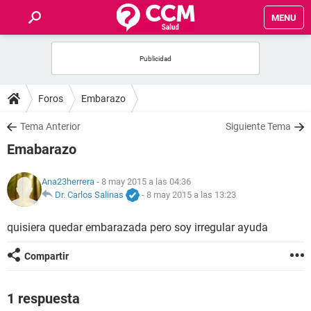
MENU
INICIO
FOROS
Foros
Embarazo
SALUD
Tema Anterior
Siguiente Tema
Emabarazo
FAMILIA
Ana23herrera
- 8 may 2015 a las 04:36
NUTRICIÓN
Dr. Carlos Salinas
-
8 may 2015 a las 13:23
quisiera quedar embarazada pero soy irregular ayuda
BIENESTAR
Compartir
SEXUALIDAD
1 respuesta
GLOSARIO