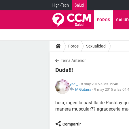
High-Tech
Salud
FOROS
SALUD
Foros
Sexualidad
Tema Anterior
Duda!!!
yael_
- 8 may 2015 a las 19:48
M Gutarra
-
9 may 2015 a las 04:
hola, ingeri la pastilla de Postday qu
manera muscular?? agradeceria muc
Compartir