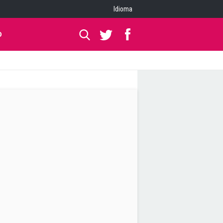
Idioma
O