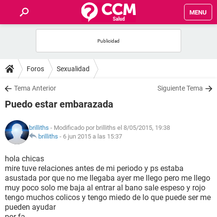
MENU
INICIO
FOROS
Foros
Sexualidad
SALUD
Tema Anterior
Siguiente Tema
Puedo estar embarazada
FAMILIA
brilliths
- Modificado por brilliths el 8/05/2015, 19:38
NUTRICIÓN
brilliths
-
6 jun 2015 a las 15:37
hola chicas
BIENESTAR
mire tuve relaciones antes de mi periodo y ps estaba
asustada por que no me llegaba ayer me llego pero me llego
SEXUALIDAD
muy poco solo me baja al entrar al bano sale espeso y rojo
tengo muchos colicos y tengo miedo de lo que puede ser me
pueden ayudar
GLOSARIO
por fa