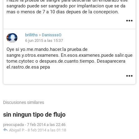
Hazte la prueba de sangre para descartar un embarazo ese
sangrado puede ser sangrado por implantacion que se da
mas o menos de 7 a 10 dias depues de la concepcion.
brilliths
>
DanissssO
6 jun 2015 a las 15:37
Oye si yo.me.mando.hacer.la prueba.de
sangre.y.otros.examenes. En.esos.examenes.puede salir.que
tome.cytotec o despues.de.cuanto.tiempo. Desaparecera
el.rastro.de.esa pepa
Discusiones similares
sin ningun tipo de flujo
preocupada
-
7 feb 2014 a las 22:46
Abigail P.
-
8 feb 2014 a las 01:18