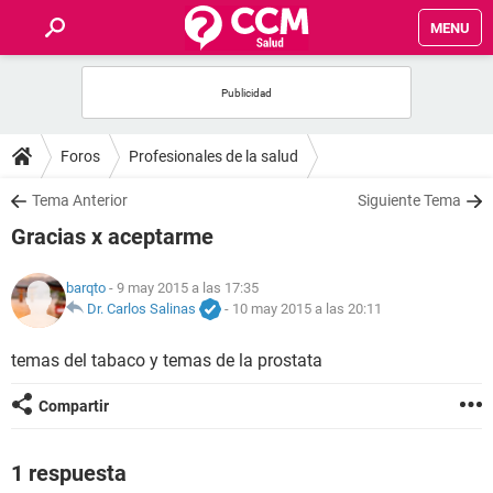
MENU
INICIO
FOROS
Foros
Profesionales de la salud
SALUD
Tema Anterior
Siguiente Tema
Gracias x aceptarme
FAMILIA
barqto
- 9 may 2015 a las 17:35
NUTRICIÓN
Dr. Carlos Salinas
-
10 may 2015 a las 20:11
temas del tabaco y temas de la prostata
BIENESTAR
Compartir
SEXUALIDAD
1 respuesta
GLOSARIO