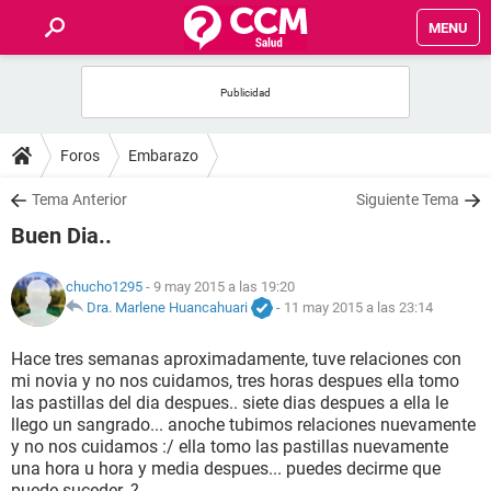
MENU
INICIO
FOROS
Foros
Embarazo
SALUD
Tema Anterior
Siguiente Tema
Buen Dia..
FAMILIA
chucho1295
- 9 may 2015 a las 19:20
NUTRICIÓN
Dra. Marlene Huancahuari
-
11 may 2015 a las 23:14
Hace tres semanas aproximadamente, tuve relaciones con
BIENESTAR
mi novia y no nos cuidamos, tres horas despues ella tomo
las pastillas del dia despues.. siete dias despues a ella le
SEXUALIDAD
llego un sangrado... anoche tubimos relaciones nuevamente
y no nos cuidamos :/ ella tomo las pastillas nuevamente
una hora u hora y media despues... puedes decirme que
GLOSARIO
puede suceder..?