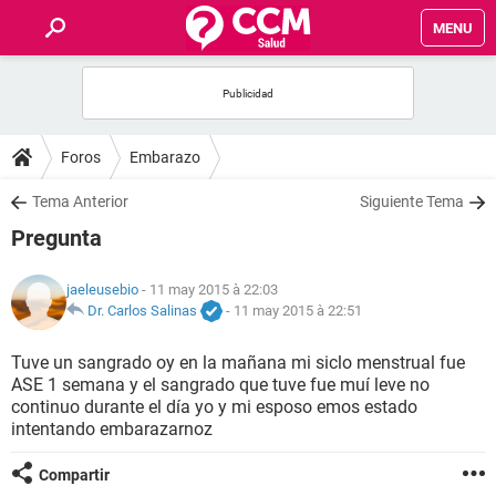
MENU
INICIO
FORUMS
Foros
Embarazo
SALUD
Tema Anterior
Siguiente Tema
Pregunta
FAMILIA
jaeleusebio
- 11 may 2015 à 22:03
NUTRICIÓN
Dr. Carlos Salinas
-
11 may 2015 à 22:51
Tuve un sangrado oy en la mañana mi siclo menstrual fue
BIENESTAR
ASE 1 semana y el sangrado que tuve fue muí leve no
continuo durante el día yo y mi esposo emos estado
SEXUALIDAD
intentando embarazarnoz
Compartir
GLOSARIO