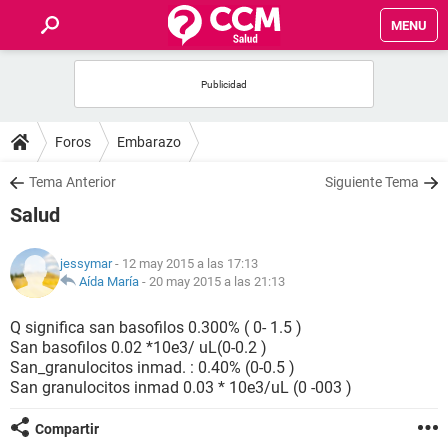
MENU
INICIO
FOROS
Foros
Embarazo
SALUD
Tema Anterior
Siguiente Tema
Salud
FAMILIA
jessymar
- 12 may 2015 a las 17:13
NUTRICIÓN
Aída María
-
20 may 2015 a las 21:13
Q significa san basofilos 0.300% ( 0- 1.5 )
BIENESTAR
San basofilos 0.02 *10e3/ uL(0-0.2 )
San_granulocitos inmad. : 0.40% (0-0.5 )
SEXUALIDAD
San granulocitos inmad 0.03 * 10e3/uL (0 -003 )
Compartir
GLOSARIO