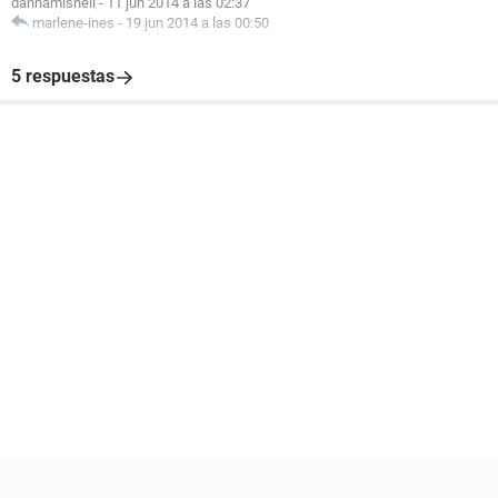
dannamishell
-
11 jun 2014 a las 02:37
marlene-ines
-
19 jun 2014 a las 00:50
5 respuestas