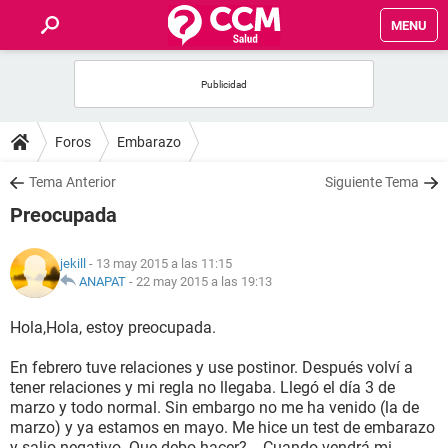
MENU
INICIO
FOROS
Foros
Embarazo
SALUD
Tema Anterior
Siguiente Tema
Preocupada
FAMILIA
jekill
- 13 may 2015 a las 11:15
NUTRICIÓN
ANAPAT
-
22 may 2015 a las 19:13
Hola,Hola, estoy preocupada.
BIENESTAR
En febrero tuve relaciones y use postinor. Después volví a
SEXUALIDAD
tener relaciones y mi regla no llegaba. Llegó el día 3 de
marzo y todo normal. Sin embargo no me ha venido (la de
marzo) y ya estamos en mayo. Me hice un test de embarazo
GLOSARIO
y salio negativo. Que debo hacer?... Cuando vendrá mi