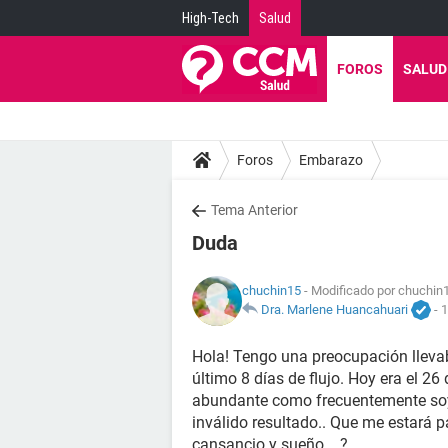
High-Tech
Salud
FOROS
SALUD
Foros
Embarazo
Tema Anterior
Duda
chuchin15
- Modificado por chuchin1
Dra. Marlene Huancahuari
-
1
Hola! Tengo una preocupación llevaba
último 8 días de flujo. Hoy era el 2
abundante como frecuentemente soy.
inválido resultado.. Que me estará
cansancio y sueño. . ?