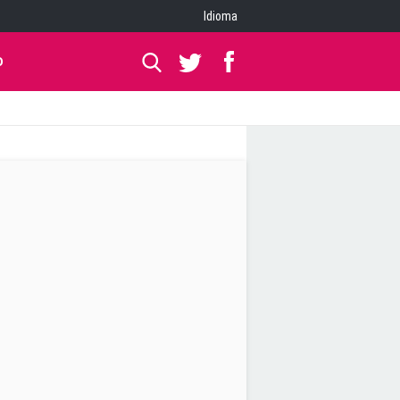
Idioma
O