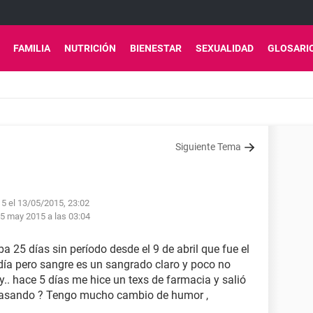
FAMILIA
NUTRICIÓN
BIENESTAR
SEXUALIDAD
GLOSARI
Siguiente Tema
5 el 13/05/2015, 23:02
5 may 2015 a las 03:04
 25 días sin período desde el 9 de abril que fue el
6 día pero sangre es un sangrado claro y poco no
. hace 5 días me hice un texs de farmacia y salió
 pasando ? Tengo mucho cambio de humor ,