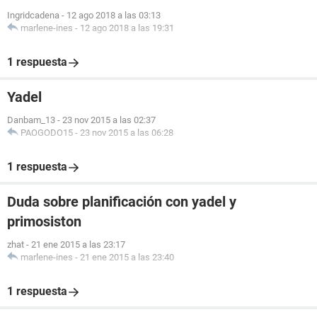
Ingridcadena
-
12 ago 2018 a las 03:13
marlene-ines
-
12 ago 2018 a las 19:31
1 respuesta
Yadel
Danbam_13
-
23 nov 2015 a las 02:37
PAOGODO15
-
23 nov 2015 a las 06:28
1 respuesta
Duda sobre planificación con yadel y
primosiston
zhat
-
21 ene 2015 a las 23:17
marlene-ines
-
21 ene 2015 a las 23:40
1 respuesta