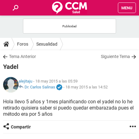
MENU
INICIO
FOROS
Foros
Sexualidad
SALUD
Tema Anterior
Siguiente Tema
Yadel
FAMILIA
alejitaju
- 18 may 2015 a las 05:59
NUTRICIÓN
Dr. Carlos Salinas
-
18 may 2015 a las 14:52
Hola llevo 5 años y 1mes planificando con el yadel no lo he
BIENESTAR
retirado quisiera saber si puedo quedar embarazada pues el
método era por 5 años
SEXUALIDAD
Compartir
GLOSARIO