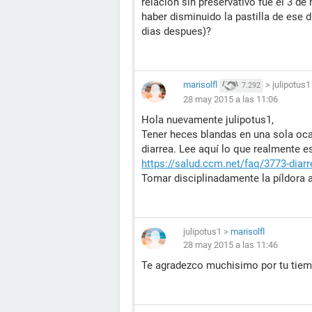
relacion sin preservativo fue el 3 d
haber disminuido la pastilla de ese d
dias despues)?
marisolfl
>
julipotus1
7.292
28 may 2015 a las 11:06
Hola nuevamente julipotus1,
Tener heces blandas en una sola oc
diarrea. Lee aquí lo que realmente e
https://salud.ccm.net/faq/3773-diar
Tomar disciplinadamente la píldora a
julipotus1
>
marisolfl
28 may 2015 a las 11:46
Te agradezco muchisimo por tu tiem