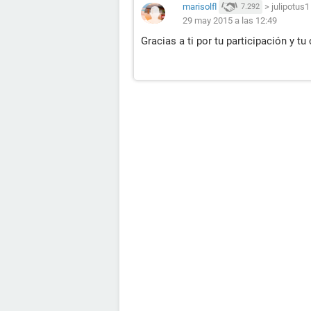
marisolfl
>
julipotus1
7.292
29 may 2015 a las 12:49
Gracias a ti por tu participación y tu