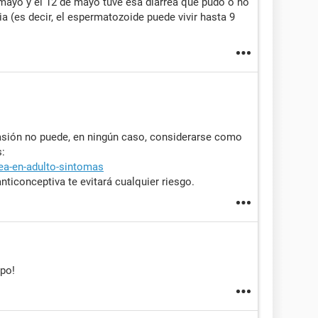
e mayo y el 12 de mayo tuve esa diarrea que pudo o no
ia (es decir, el espermatozoide puede vivir hasta 9
asión no puede, en ningún caso, considerarse como
s:
rea-en-adulto-sintomas
nticonceptiva te evitará cualquier riesgo.
po!