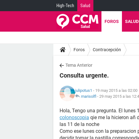
High-Tech
Salud
FOROS
SALUD
Foros
Contracepción
Tema Anterior
Consulta urgente.
julipotus1
- 19 may 2015 a las 02:00
marisolfl
-
29 may 2015 a las 12:
Hola, Tengo una pregunta. El lunes
colonoscopia
qie me la hicieron añ
las 11 de la noche
Como ese lunes con la preparacion 
decidir tomar la pastilla correspondi