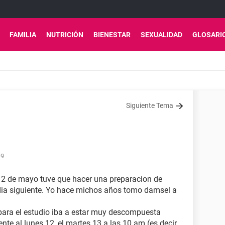
FAMILIA
NUTRICIÓN
BIENESTAR
SEXUALIDAD
GLOSARI
Siguiente Tema
49
 12 de mayo tuve que hacer una preparacion de
 dia siguiente. Yo hace michos años tomo damsel a
para el estudio iba a estar muy descompuesta
ente al lunes 12, el martes 13 a las 10 am (es decir