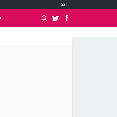
Idioma
O