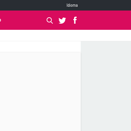
Idioma
O