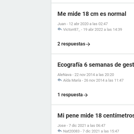
Me mide 18 cm es normal
Juan
-
12 abr 2020 a las 02:47
Victorr87_
-
19 abr 2022 a las 14:39
2 respuestas
Ecografía 6 semanas de ges
AleNava
-
22 nov 2014 a las 20:20
Aída María
-
26 nov 2014 a las 11:47
1 respuesta
Mi pene mide 18 centímetro
Jose
-
7 dic 2021 a las 06:47
Nat20083
-
7 dic 2021 a las 15:47