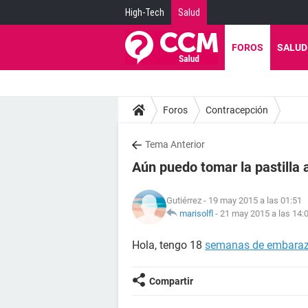
High-Tech
Salud
FOROS
SALUD
Foros
Contracepción
Tema Anterior
Aún puedo tomar la pastill
Gutiérrez
- 19 may 2015 a las 01:51
marisolfl
-
21 may 2015 a las 14:
Hola, tengo 18
semanas de embara
Compartir