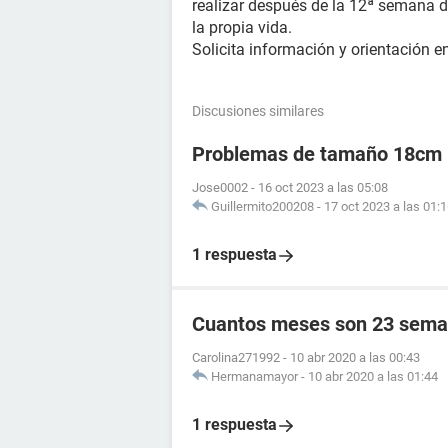
realizar después de la 12ª semana de
la propia vida.
Solicita información y orientación e
Discusiones similares
Problemas de tamaño 18cm
Jose0002
-
16 oct 2023 a las 05:08
Guillermito200208
-
17 oct 2023 a las 01:
1 respuesta
Cuantos meses son 23 sema
Carolina271992
-
10 abr 2020 a las 00:43
Hermanamayor
-
10 abr 2020 a las 01:44
1 respuesta