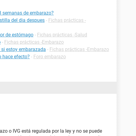
 18 semanas de embarazo?
tilla del dia despues
-
Fichas prácticas -
olor de estómago
-
Fichas prácticas -Salud
o
-
Fichas prácticas -Embarazo
 si estoy embarazada
-
Fichas prácticas -Embarazo
o hace efecto?
-
Foro embarazo
azo o IVG está regulada por la ley y no se puede