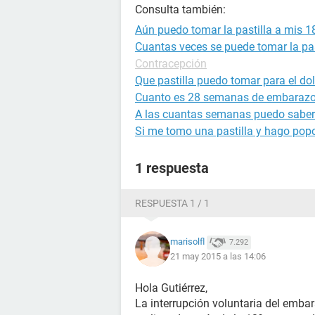
Consulta también:
Aún puedo tomar la pastilla a mis
Cuantas veces se puede tomar la pas
Contracepción
Que pastilla puedo tomar para el d
Cuanto es 28 semanas de embaraz
A las cuantas semanas puedo saber
Si me tomo una pastilla y hago pop
1 respuesta
RESPUESTA 1 / 1
marisolfl
7.292
21 may 2015 a las 14:06
Hola Gutiérrez,
La interrupción voluntaria del embar