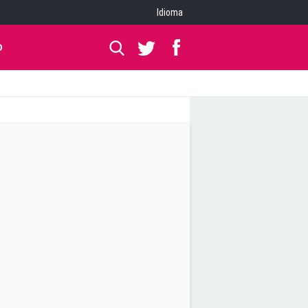
Idioma
O