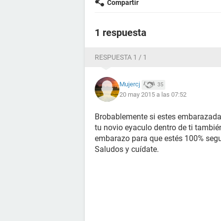
Compartir
1 respuesta
RESPUESTA 1 / 1
Mujercj
35
20 may 2015 a las 07:52
Brobablemente si estes embarazada po
tu novio eyaculo dentro de ti tambié
embarazo para que estés 100% segu
Saludos y cuídate.