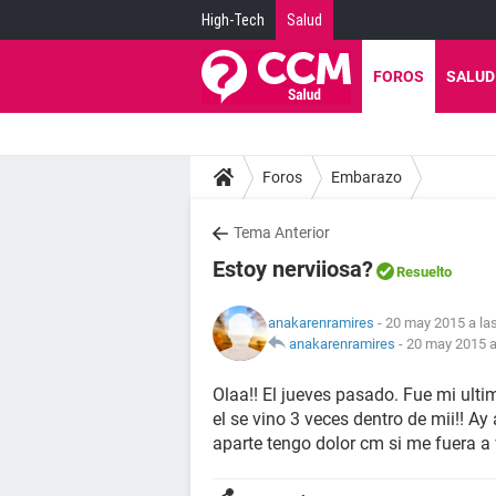
High-Tech
Salud
FOROS
SALUD
Foros
Embarazo
Tema Anterior
Estoy nerviiosa?
Resuelto
anakarenramires
- 20 may 2015 a la
anakarenramires
-
20 may 2015 a
Olaa!! El jueves pasado. Fue mi ulti
el se vino 3 veces dentro de mii!! 
aparte tengo dolor cm si me fuera a 