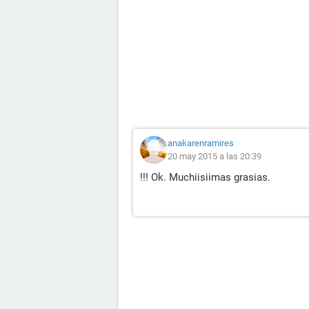
anakarenramires
20 may 2015 a las 20:39
!!! Ok. Muchiisiimas grasias.