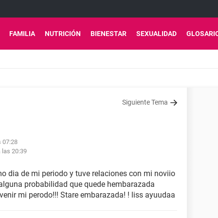
FAMILIA
NUTRICIÓN
BIENESTAR
SEXUALIDAD
GLOSARI
Siguiente Tema
s 07:28
 las 20:39
mo dia de mi periodo y tuve relaciones con mi noviio
Ay alguna probabilidad que quede hembarazada
venir mi perodo!!! Stare embarazada! ! liss ayuudaa