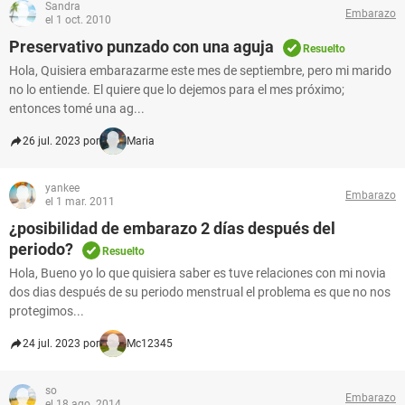
Sandra
Embarazo
el 1 oct. 2010
Preservativo punzado con una aguja
Resuelto
Hola, Quisiera embarazarme este mes de septiembre, pero mi marido
no lo entiende. El quiere que lo dejemos para el mes próximo;
entonces tomé una ag...
26 jul. 2023 por
Maria
yankee
Embarazo
el 1 mar. 2011
¿posibilidad de embarazo 2 días después del
periodo?
Resuelto
Hola, Bueno yo lo que quisiera saber es tuve relaciones con mi novia
dos dias después de su periodo menstrual el problema es que no nos
protegimos...
24 jul. 2023 por
Mc12345
so
Embarazo
el 18 ago. 2014