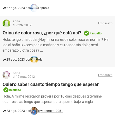
27 ago. 2023 por
Esparza
anna
Embarazo
el 7 feb. 2012
Orina de color rosa, ¿por qué está así?
Resuelto
Hola, tengo una duda ¿Hoy mi orina es de color rosa es normal? He
ido al baño 3 veces por la mañana y es rosado sin dolor, será
embarazo u otra cosa? ...
25 ago. 2023 por
Ale
Karla
Embarazo
el 17 may. 2012
Quiero saber cuanto tiempo tengo que esperar
Resuelto
Hola, A mi me recetaron provera por 10 dias despues q termine
cuantos dias tengo que esperar para que me baje la regla
23 ago. 2023 por
elyaahmero_2051