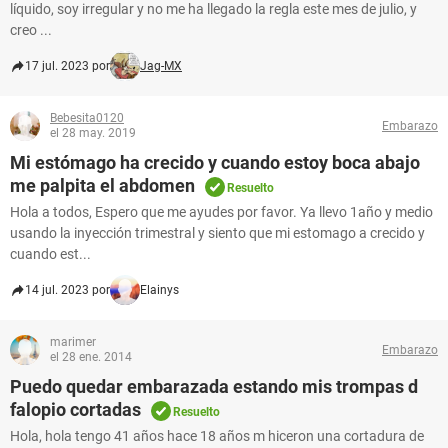
líquido, soy irregular y no me ha llegado la regla este mes de julio, y
creo ...
17 jul. 2023 por
Jag-MX
Bebesita0120
Embarazo
el 28 may. 2019
Mi estómago ha crecido y cuando estoy boca abajo
me palpita el abdomen
Resuelto
Hola a todos, Espero que me ayudes por favor. Ya llevo 1año y medio
usando la inyección trimestral y siento que mi estomago a crecido y
cuando est...
14 jul. 2023 por
Elainys
marimer
Embarazo
el 28 ene. 2014
Puedo quedar embarazada estando mis trompas d
falopio cortadas
Resuelto
Hola, hola tengo 41 años hace 18 años m hiceron una cortadura de