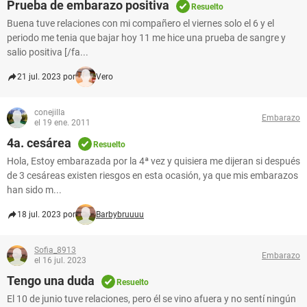
Prueba de embarazo positiva
Resuelto
Buena tuve relaciones con mi compañero el viernes solo el 6 y el
periodo me tenia que bajar hoy 11 me hice una prueba de sangre y
salio positiva [/fa...
21 jul. 2023 por
Vero
conejilla
Embarazo
el 19 ene. 2011
4a. cesárea
Resuelto
Hola, Estoy embarazada por la 4ª vez y quisiera me dijeran si después
de 3 cesáreas existen riesgos en esta ocasión, ya que mis embarazos
han sido m...
18 jul. 2023 por
Barbybruuuu
Sofia_8913
Embarazo
el 16 jul. 2023
Tengo una duda
Resuelto
El 10 de junio tuve relaciones, pero él se vino afuera y no sentí ningún