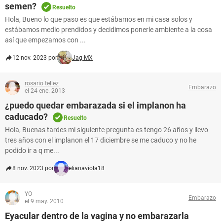
semen?
Resuelto
Hola, Bueno lo que paso es que estábamos en mi casa solos y
estábamos medio prendidos y decidimos ponerle ambiente a la cosa
así que empezamos con ...
12 nov. 2023 por
Jag-MX
rosario tellez
Embarazo
el 24 ene. 2013
¿puedo quedar embarazada si el implanon ha
caducado?
Resuelto
Hola, Buenas tardes mi siguiente pregunta es tengo 26 años y llevo
tres años con el implanon el 17 diciembre se me caduco y no he
podido ir a q me...
8 nov. 2023 por
elianaviola18
YO
Embarazo
el 9 may. 2010
Eyacular dentro de la vagina y no embarazarla