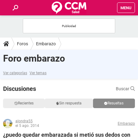
MENU
INICIO
FOROS
Foros
Embarazo
SALUD
Foro embarazo
FAMILIA
Ver categorías
Ver temas
NUTRICIÓN
Discusiones
Buscar
BIENESTAR
Recientes
Sin respuesta
Resueltas
SEXUALIDAD
alondra55
Embarazo
el 5 ago. 2014
GLOSARIO
¿puedo quedar embarazada si metió sus dedos con