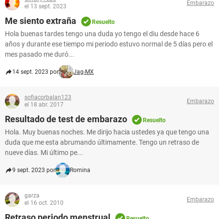
Embarazo
el 13 sept. 2023
Me siento extraña
Resuelto
Hola buenas tardes tengo una duda yo tengo el diu desde hace 6
años y durante ese tiempo mi periodo estuvo normal de 5 días pero el
mes pasado me duró...
14 sept. 2023 por
Jag-MX
sofiacorbalan123
Embarazo
el 18 abr. 2017
Resultado de test de embarazo
Resuelto
Hola. Muy buenas noches. Me dirijo hacia ustedes ya que tengo una
duda que me esta abrumando últimamente. Tengo un retraso de
nueve días. Mi último pe...
9 sept. 2023 por
Romina
garza
Embarazo
el 16 oct. 2010
Retraso periodo menstrual
Resuelto