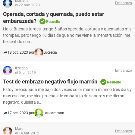
Mariana
Embarazo
el 22 nov. 2020
Operada, cortada y quemada, puedo estar
embarazada?
Resuelto
Hola, Buenas tardes, tengo 5 años operada, cortada y quemadas mis
trompas, pero tengo 18 dias de que no me viene la menstruación, me
he sentido con ...
18 oct. 2023 por
Lucrecia
Itzelsho
Embarazo
el 5 jul. 2019
Test de embrazo negativo flujo marrón
Resuelto
Estoy preocupada me bajo dos veces color marron minimo tres dias y
muy escaso, me hice pruebas de embarazo de sangre y me dieron
negativo, quisiera s...
17 oct. 2023 por
Laucammon
Maru
Embarazo
el 14 abr. 2012