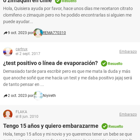
o zimaquin en chile
Resuelto
Hola, Quisiera ayuda por favor, hace unos días me recetaron citrato
clomifeno o zimaquin pero no he podido encontrarlas si alguien me
puede ayudar...
9 oct. 2023 por
REMA770310
cartrux
Embarazo
el 2 sept. 2017
¿test positivo o línea de evaporación?
Resuelto
Demasiado tarde para escribir pero es que me mata la duda y más
que anoche soñé que me hacía un test y me daba positivo jajaj será
de tanto pensar en ...
2 oct. 2023 por
Niyireth
FLAKA
Embarazo
el 8 jun. 2010
Tengo 15 años y quiero embarazarme
Resuelto
Hola, tengo 15 años y mi novio y yo queremos tener un bebe se que