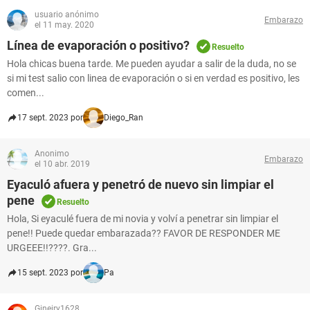
usuario anónimo
Embarazo
el 11 may. 2020
Línea de evaporación o positivo?
Resuelto
Hola chicas buena tarde. Me pueden ayudar a salir de la duda, no se
si mi test salio con linea de evaporación o si en verdad es positivo, les
comen...
17 sept. 2023 por
Diego_Ran
Anonimo
Embarazo
el 10 abr. 2019
Eyaculó afuera y penetró de nuevo sin limpiar el
pene
Resuelto
Hola, Si eyaculé fuera de mi novia y volví a penetrar sin limpiar el
pene!! Puede quedar embarazada?? FAVOR DE RESPONDER ME
URGEEE!!????. Gra...
15 sept. 2023 por
Pa
Gineiry1628