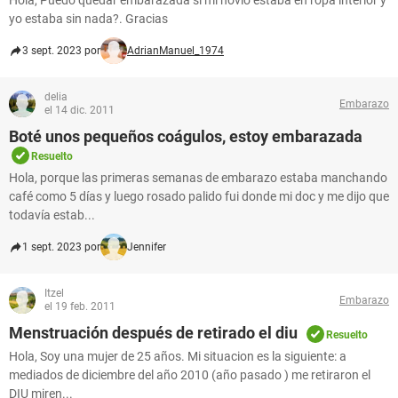
Hola, Puedo quedar embarazada si mi novio estaba en ropa interior y
yo estaba sin nada?. Gracias
3 sept. 2023 por
AdrianManuel_1974
delia
Embarazo
el 14 dic. 2011
Boté unos pequeños coágulos, estoy embarazada
Resuelto
Hola, porque las primeras semanas de embarazo estaba manchando
café como 5 días y luego rosado palido fui donde mi doc y me dijo que
todavía estab...
1 sept. 2023 por
Jennifer
Itzel
Embarazo
el 19 feb. 2011
Menstruación después de retirado el diu
Resuelto
Hola, Soy una mujer de 25 años. Mi situacion es la siguiente: a
mediados de diciembre del año 2010 (año pasado ) me retiraron el
DIU miren...