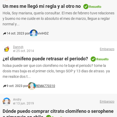
Un mes me llegó mi regla y al otro no
Resuelto
Hola, Soy mariana, quería consultar. El mes de febrero tuve relaciones
y bueno no me cuide en lo absoluto el mes de marzo, llegue a reglar
normal y...
14 oct. 2023 por
viviHDZ
Dann@
Embarazo
el 25 oct. 2014
¿el clomifeno puede retrasar el periodo?
Resuelto
holaa puede ser que con clomifeno no te baje el periodo? tome la
dosis mas baja es el primer ciclo, tengo SOP y 13 dias de atraso. ya
me realice dos t...
9 oct. 2023 por
REMA770310
Andry
Embarazo
el 13 jun. 2019
Dónde puedo comprar citrato clomifeno o serophene