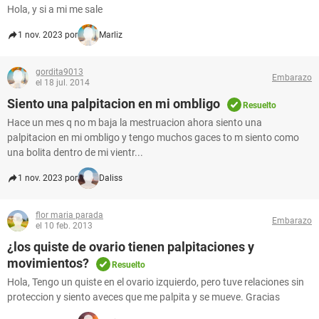
Hola, y si a mi me sale
1 nov. 2023 por
Marliz
gordita9013
Embarazo
el 18 jul. 2014
Siento una palpitacion en mi ombligo
Resuelto
Hace un mes q no m baja la mestruacion ahora siento una
palpitacion en mi ombligo y tengo muchos gaces to m siento como
una bolita dentro de mi vientr...
1 nov. 2023 por
Daliss
flor maria parada
Embarazo
el 10 feb. 2013
¿los quiste de ovario tienen palpitaciones y
movimientos?
Resuelto
Hola, Tengo un quiste en el ovario izquierdo, pero tuve relaciones sin
proteccion y siento aveces que me palpita y se mueve. Gracias