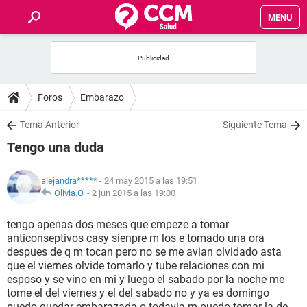
MENU
INICIO
FOROS
Foros
Embarazo
SALUD
Tema Anterior
Siguiente Tema
Tengo una duda
FAMILIA
alejandra*****
- 24 may 2015 a las 19:51
NUTRICIÓN
Olivia.O.
-
2 jun 2015 a las 19:00
tengo apenas dos meses que empeze a tomar
BIENESTAR
anticonseptivos casy sienpre m los e tomado una ora
despues de q m tocan pero no se me avian olvidado asta
SEXUALIDAD
que el viernes olvide tomarlo y tube relaciones con mi
esposo y se vino en mi y luego el sabado por la noche me
tome el del viernes y el del sabado no y ya es domingo
GLOSARIO
puedo quedar embarazada o todavia m puedo tomar la de