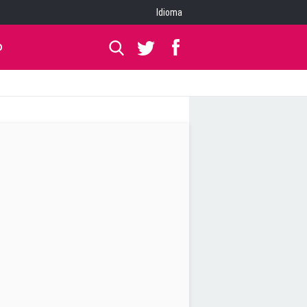
Idioma
O