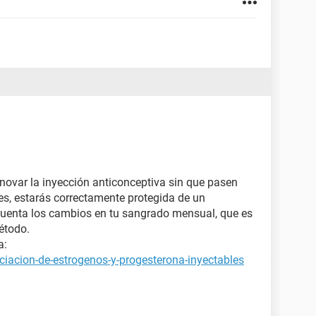
novar la inyección anticonceptiva sin que pasen
es, estarás correctamente protegida de un
cuenta los cambios en tu sangrado mensual, que es
étodo.
a:
ciacion-de-estrogenos-y-progesterona-inyectables