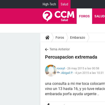
High-Tech
Salud
FOROS
SALUD
Foros
Embarazo
Tema Anterior
Percuapacion extremada
roosyt
- 26 may 2015 a las 00:58
Abigail P.
-
4 jun 2015 a las 10:31
una consulta a mi me toca colocarm
vino un 13 hasta 16, y yo tuve relaci
embarada porfa ayuda urgente ..