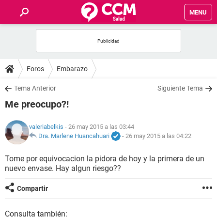
MENU
INICIO
FOROS
Foros
Embarazo
SALUD
Tema Anterior
Siguiente Tema
Me preocupo?!
FAMILIA
valeriabelkis
- 26 may 2015 a las 03:44
NUTRICIÓN
Dra. Marlene Huancahuari
-
26 may 2015 a las 04:22
Tome por equivocacion la pidora de hoy y la primera de un
BIENESTAR
nuevo envase. Hay algun riesgo??
SEXUALIDAD
Compartir
GLOSARIO
Consulta también: