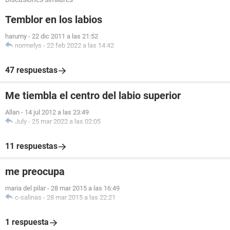
Temblor en los labios
harumy
-
22 dic 2011 a las 21:52
normelys
-
22 feb 2022 a las 14:42
47 respuestas
Me tiembla el centro del labio superior
Allan
-
14 jul 2012 a las 23:49
July
-
25 mar 2022 a las 02:05
11 respuestas
me preocupa
maria del pilar
-
28 mar 2015 a las 16:49
c-salinas
-
28 mar 2015 a las 22:21
1 respuesta