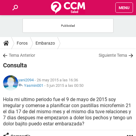
MENU
INICIO
FOROS
Foros
Embarazo
SALUD
Tema Anterior
Siguiente Tema
Consulta
FAMILIA
yani2094
- 26 may 2015 a las 16:36
NUTRICIÓN
Yasmin001
-
5 jun 2015 a las 00:50
Hola mi ultimo periodo fue el 9 de mayo de 2015 soy
BIENESTAR
irregular y comense a planificar con pastillas microfemin 21
el dia 17 de del mismo mes y el mismo dia tuve relaciones y
SEXUALIDAD
7 dias despues me empezaron a doler los pechos y tengo un
dolor bajito puedo estar embarazada?
GLOSARIO