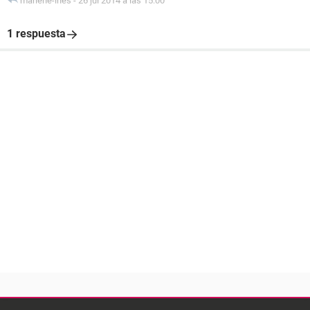
marlene-ines
-
26 jul 2014 a las 15:00
1 respuesta