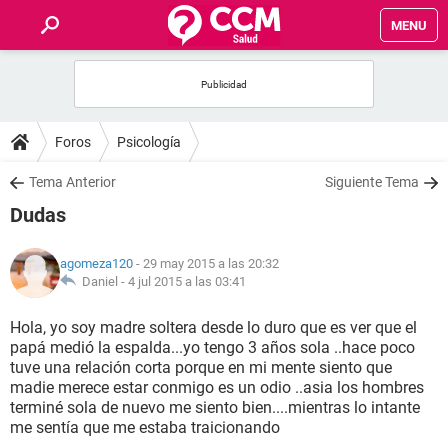
MENU
INICIO
FOROS
Foros
Psicología
SALUD
Tema Anterior
Siguiente Tema
Dudas
FAMILIA
agomeza120
- 29 may 2015 a las 20:32
NUTRICIÓN
Daniel -
4 jul 2015 a las 03:41
Hola, yo soy madre soltera desde lo duro que es ver que el
BIENESTAR
papá medió la espalda...yo tengo 3 años sola ..hace poco
tuve una relación corta porque en mi mente siento que
SEXUALIDAD
madie merece estar conmigo es un odio ..asia los hombres
terminé sola de nuevo me siento bien....mientras lo intante
me sentía que me estaba traicionando
GLOSARIO